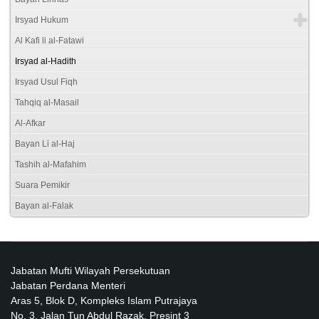
Irsyad Hukum
Al Kafi li al-Fatawi
Irsyad al-Hadith
Irsyad Usul Fiqh
Tahqiq al-Masail
Al-Afkar
Bayan Li al-Haj
Tashih al-Mafahim
Suara Pemikir
Bayan al-Falak
Jabatan Mufti Wilayah Persekutuan
Jabatan Perdana Menteri
Aras 5, Blok D, Kompleks Islam Putrajaya
No. 3, Jalan Tun Abdul Razak, Presint 3