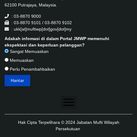
62100 Putrajaya, Malaysia.
: 03-8870 9000
: 03-8870 9101 / 03-8870 9102
: ukk[at]muftiwp[dot]gov[dot]my
Adakah infomasi di dalam Portal JMWP memenuhi
ekspektasi dan keperluan pelanggan?
Sangat Memuaskan
Memuaskan
Perlu Penambahbaikan
Penafian
Hak Cipta Terpelihara © 2024 Jabatan Mufti Wilayah
Dasar Keselamatan
Persekutuan