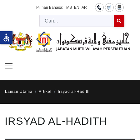
Pilihan Bahasa:
MS
EN
AR
Cari
Type 2 or more 
accessible
Laman Utama
Artikel
Irsyad al-Hadith
IRSYAD AL-HADITH