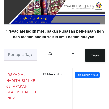
"Irsyad al-Hadith merupakan kupasan berkenaan fiqh
dan faedah hadith selain ilmu hadith dirayah"
Penapis Tajuk
Papar #
Tapis
13 Mei 2016
IRSYAD AL-
Dikunjungi: 28023
HADITH SIRI KE-
65: APAKAH
STATUS HADITH
INI ?